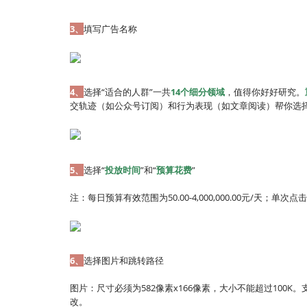
3、
填写广告名称
4、
选择“适合的人群”一共
14个细分领域
，值得你好好研究。
交轨迹（如公众号订阅）和行为表现（如文章阅读）帮你选
5、
选择“
投放时间
”和“
预算花费
”
注：每日预算有效范围为50.00-4,000,000.00元/天；单次点击
6、
选择图片和跳转路径
图片：尺寸必须为582像素x166像素，大小不能超过100K。支持b
改。