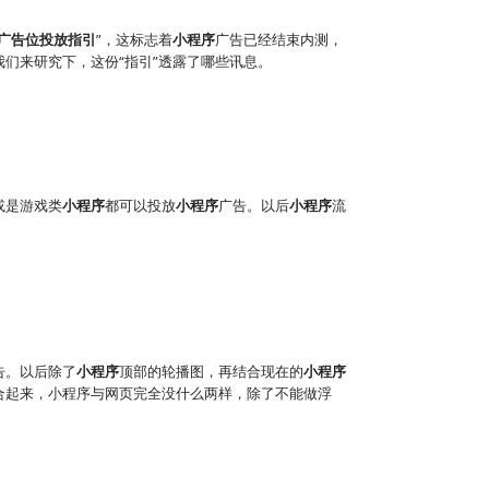
广告位投放指引
”，这标志着
小程序
广告已经结束内测，
们来研究下，这份“指引”透露了哪些讯息。
或是游戏类
小程序
都可以投放
小程序
广告。以后
小程序
流
告。以后除了
小程序
顶部的轮播图，再结合现在的
小程序
合起来，小程序与网页完全没什么两样，除了不能做浮