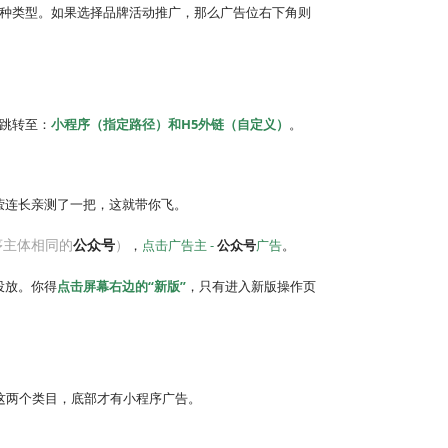
这两种类型。如果选择品牌活动推广，那么广告位右下角则
可跳转至：
小程序（指定路径）和H5外链（自定义）
。
萤连长亲测了一把，这就带你飞。
序主体相同的
公众号
）
，
点击广告主 -
公众号
广告
。
投放。你得
点击屏幕右边的“新版”
，只有进入新版操作页
择这两个类目，底部才有小程序广告。